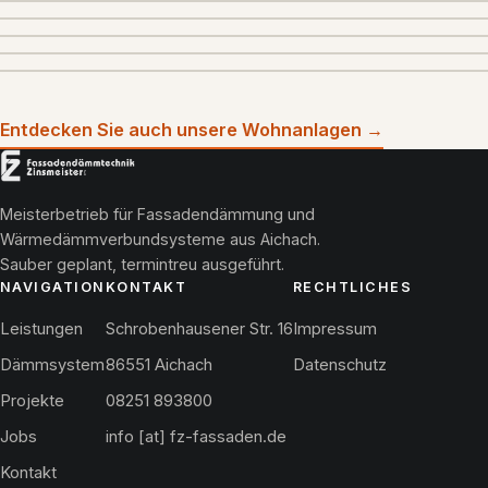
Entdecken Sie auch unsere Wohnanlagen
→
Meisterbetrieb für Fassadendämmung und
Wärmedämmverbundsysteme aus Aichach.
Sauber geplant, termintreu ausgeführt.
NAVIGATION
KONTAKT
RECHTLICHES
Leistungen
Schrobenhausener Str. 16
Impressum
Dämmsystem
86551 Aichach
Datenschutz
Projekte
08251 893800
Jobs
info [at] fz-fassaden.de
Kontakt